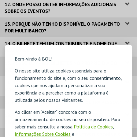
12. ONDE POSSO OBTER INFORMAÇÕES ADICIONAIS
SOBRE OS EVENTOS?
13. PORQUE NÃO TENHO DISPONÍVEL O PAGAMENTO
POR MULTIBANCO?
14. O BILHETE TEM UM CONTRIBUINTE E NOME QUE
NÃO O MEU.
Bem-vindo à BOL!
15. POSSO COMPRAR BILHETES NO PRÓPRIO DIA DO
EVENTO?
O nosso site utiliza cookies essenciais para o
funcionamento do site e, com o seu consentimento,
16. POSSO COMPRAR BILHETES PARA VÁRIOS
cookies que nos ajudam a personalizar a sua
EVENTOS?
experiência e a perceber como a plataforma é
utilizada pelos nossos visitantes.
17. POSSO DAR OS MEUS BILHETES A OUTRA PESSOA?
Ao clicar em "Aceitar" concorda com o
18. POSSO IMPRIMIR OS BILHETES A PRETO E
armazenamento de cookies no seu dispositivo. Para
BRANCO?
saber mais consulte a nossa
Política de Cookies
,
Informações Sobre Cookies
e
19. QUAIS OS MODOS DE PAGAMENTOS DISPONÍVEIS