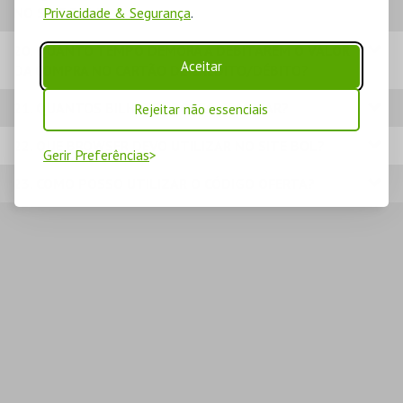
NO SITE BOL?
Privacidade & Segurança
.
20. QUANTO TEMPO DEMORA A DEBITAREM O VALOR
Aceitar
DA COMPRA NO CARTÃO DE CRÉDITO/DÉBITO?
21. QUANTOS BILHETES POSSO COMPRAR?
Rejeitar não essenciais
22. QUE BROWSER DEVO UTILIZAR NO SITE BOL?
Gerir Preferências
23. COMO POSSO UTILIZAR O CÓDIGO OFERTA?